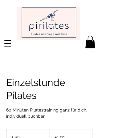
Einzelstunde
Pilates
60 Minuten Pilatestraining ganz für dich,
individuell buchbar
50
Euro
1 Std.
1
€ 50